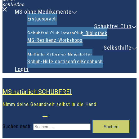
schließen
MS ohne Medikamente
Erstgespräch
Schubfrei Club
Schubfrei Club intern
Club Bibliothek
MS-Resilienz-Workshops
Selbsthilfe
Multiple Sklerose Newsletter
Schub-Hilfe cortisonfrei
Kochbuch
Login
MS natürlich SCHUBFREI
Nimm deine Gesundheit selbst in die Hand
Menü umschalten
Suchen nach: