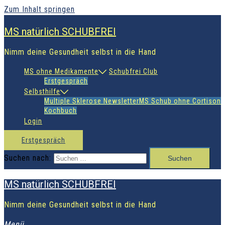
Zum Inhalt springen
MS natürlich SCHUBFREI
Nimm deine Gesundheit selbst in die Hand
MS ohne Medikamente
Schubfrei Club
Erstgespräch
Selbsthilfe
Multiple Sklerose Newsletter
MS Schub ohne Cortison
Kochbuch
Login
Erstgespräch
Suchen nach:
MS natürlich SCHUBFREI
Nimm deine Gesundheit selbst in die Hand
Menü