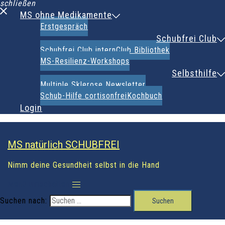
schließen
MS ohne Medikamente
Erstgespräch
Schubfrei Club
Schubfrei Club intern
Club Bibliothek
MS-Resilienz-Workshops
Selbsthilfe
Multiple Sklerose Newsletter
Schub-Hilfe cortisonfrei
Kochbuch
Login
MS natürlich SCHUBFREI
Nimm deine Gesundheit selbst in die Hand
Menü umschalten
Suchen nach: